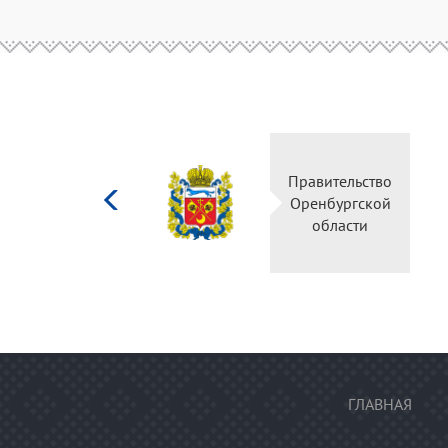
Министерство
Правительство
культуры
Оренбургской
Российской
области
федерации
ГЛАВНАЯ