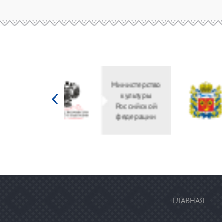
Министерство
культуры
Российской
федерации
ГЛАВНАЯ