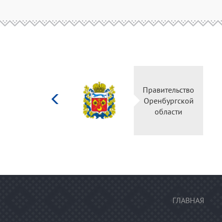
Министерство
Правительство
культуры
Оренбургской
Российской
области
федерации
ГЛАВНАЯ