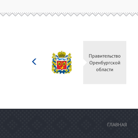
Министерство
Правительство
культуры
Оренбургской
Российской
области
федерации
ГЛАВНАЯ