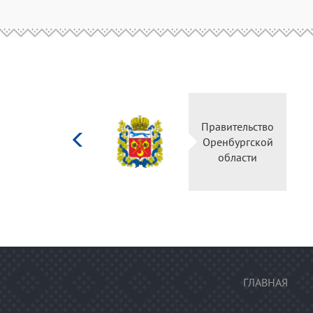
Министерство
культуры
Российской
федерации
ГЛАВНАЯ