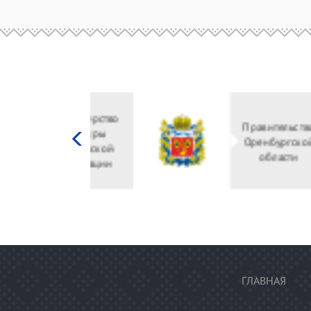
Министерство
культуры
Российской
федерации
ГЛАВНАЯ