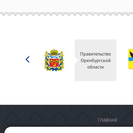
Министерство
Правительство
культуры
Оренбургской
Российской
области
федерации
ГЛАВНАЯ