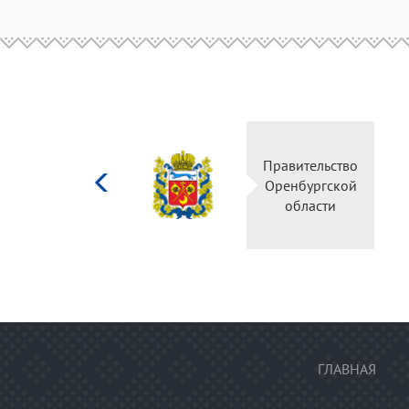
Министерство
Правительство
культуры
Оренбургской
Российской
области
федерации
ГЛАВНАЯ