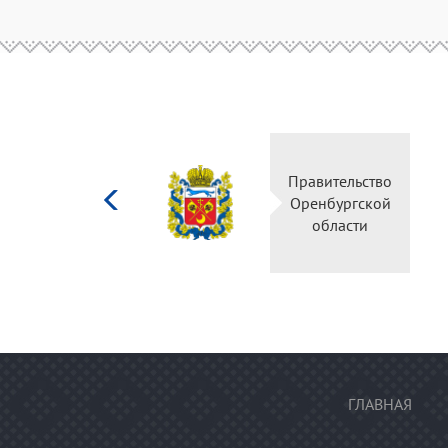
Министерство
Прав
культуры
Орен
Российской
о
федерации
ГЛАВНАЯ