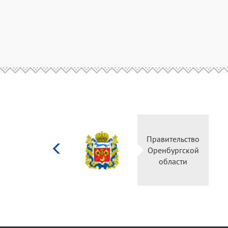
Министерство
Правительство
культуры
Оренбургской
Российской
области
федерации