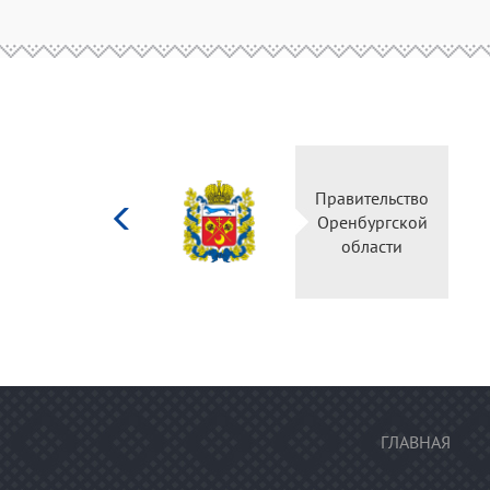
Министерство
Правительство
культуры
Оренбургской
Российской
области
федерации
ГЛАВНАЯ