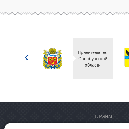
Министерство
Правительство
культуры
Оренбургской
Российской
области
федерации
ГЛАВНАЯ