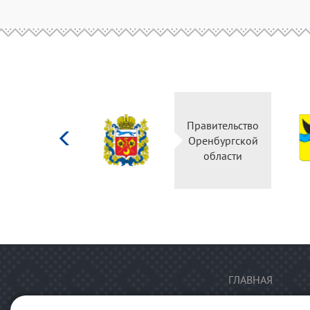
Министерство
Правительство
культуры
Оренбургской
Российской
области
федерации
ГЛАВНАЯ