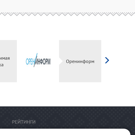
симая
Оренинформ
ка
РЕЙТИНГИ