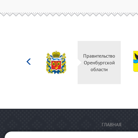
Министерство
Правительство
культуры
Оренбургской
Российской
области
федерации
ГЛАВНАЯ