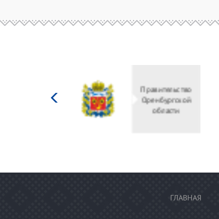
Министерство
культуры
Российской
федерации
ГЛАВНАЯ