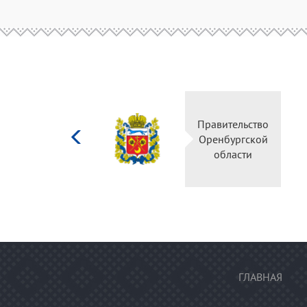
Министерство
Правительс
культуры
Оренбургск
Российской
области
федерации
ГЛАВНАЯ