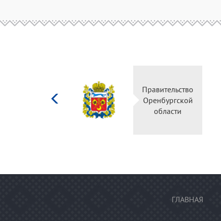
Министерство
Правительство
культуры
Оренбургской
Российской
области
федерации
ГЛАВНАЯ