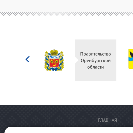
Министерство
Правительство
культуры
Оренбургской
Российской
области
федерации
ГЛАВНАЯ