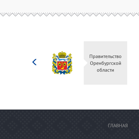
Министерство
Правитель
культуры
Оренбургс
Российской
област
федерации
ГЛАВНАЯ