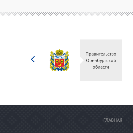
Министерство
Правительство
культуры
Оренбургской
Российской
области
федерации
ГЛАВНАЯ