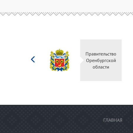
Министерство
Правительство
культуры
Оренбургской
Российской
области
федерации
ГЛАВНАЯ