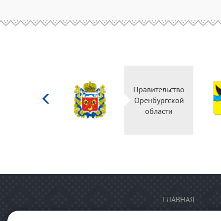
Министерство
Правительство
культуры
Оренбургской
Российской
области
федерации
ГЛАВНАЯ