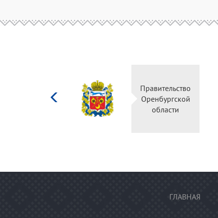
Министерство
Правительство
культуры
Оренбургской
Российской
области
федерации
ГЛАВНАЯ