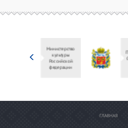
Министерство
культуры
Российской
федерации
ГЛАВНАЯ