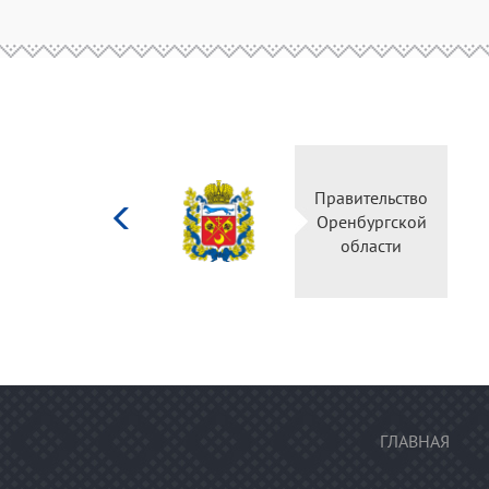
Министерство
Правитель
культуры
Оренбургс
Российской
област
федерации
ГЛАВНАЯ