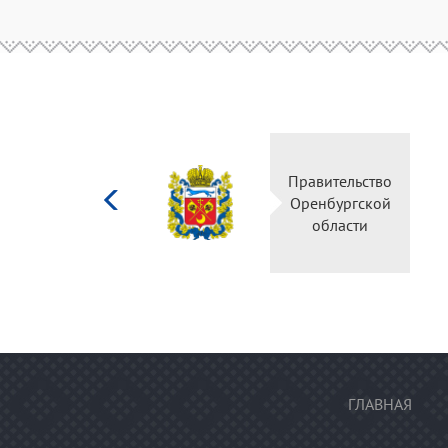
Министерство
культуры
Российской
федерации
ГЛАВНАЯ