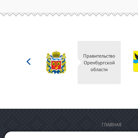
Министерство
Правительство
культуры
Оренбургской
Российской
области
федерации
ГЛАВНАЯ