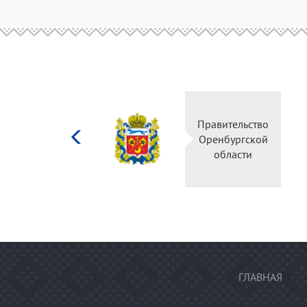
Министерство
Прави
культуры
Оренб
Российской
об
федерации
ГЛАВНАЯ