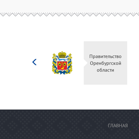
Министерство
Правительство
культуры
Оренбургской
Российской
области
федерации
ГЛАВНАЯ