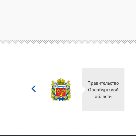
Министерство
Правительство
культуры
Оренбургской
Российской
области
федерации