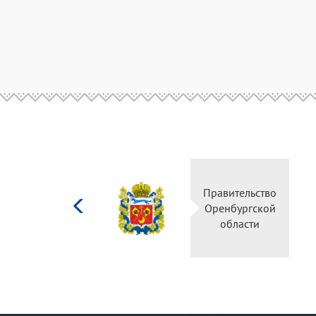
Министерство
культуры
Российской
федерации