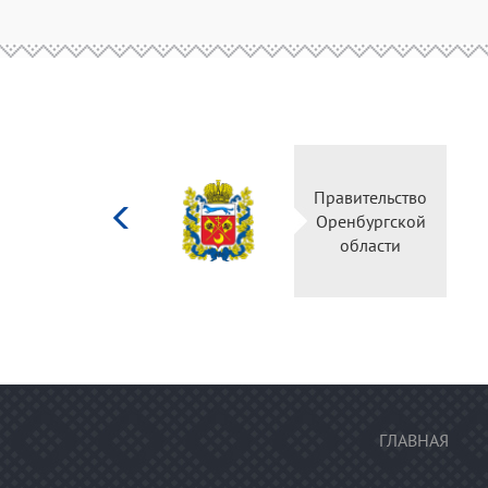
Министерство
Правительств
культуры
Оренбургско
Российской
области
федерации
ГЛАВНАЯ