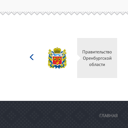
Министерство
Правительство
культуры
Оренбургской
Российской
области
федерации
ГЛАВНАЯ