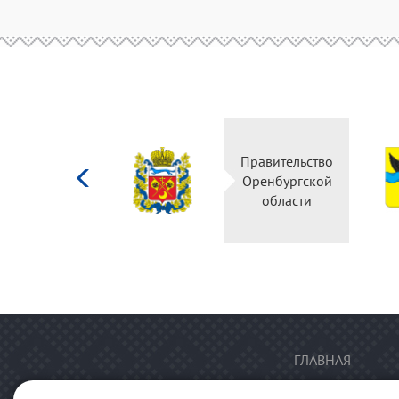
Министерство
Правительство
культуры
Оренбургской
Российской
области
федерации
ГЛАВНАЯ