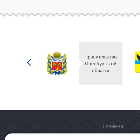
Министерство
Правительство
культуры
Оренбургской
Российской
области
федерации
ГЛАВНАЯ