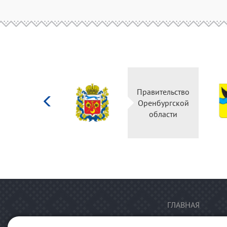
Министерство
Правительство
культуры
Оренбургской
Российской
области
федерации
ГЛАВНАЯ