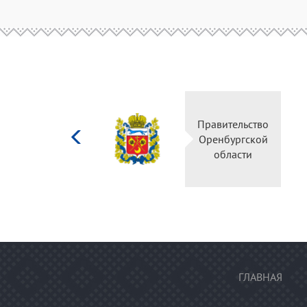
Министерство
Правительство
культуры
Оренбургской
Российской
области
федерации
ГЛАВНАЯ