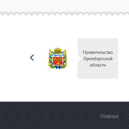
Министерство
Правительство
культуры
Оренбургской
Российской
области
федерации
ГЛАВНАЯ