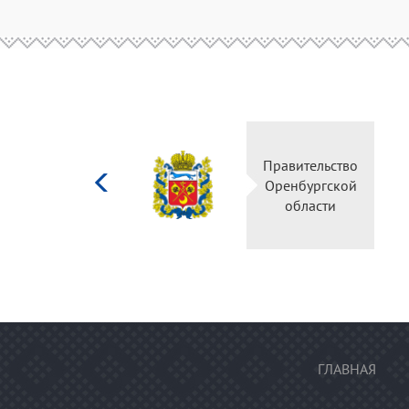
Министерство
Правительс
культуры
Оренбургск
Российской
области
федерации
ГЛАВНАЯ