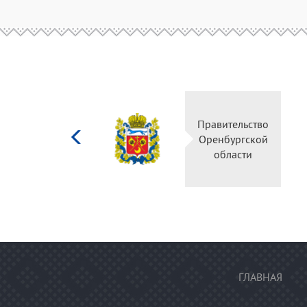
Министерство
Правительство
культуры
Оренбургской
Российской
области
федерации
ГЛАВНАЯ