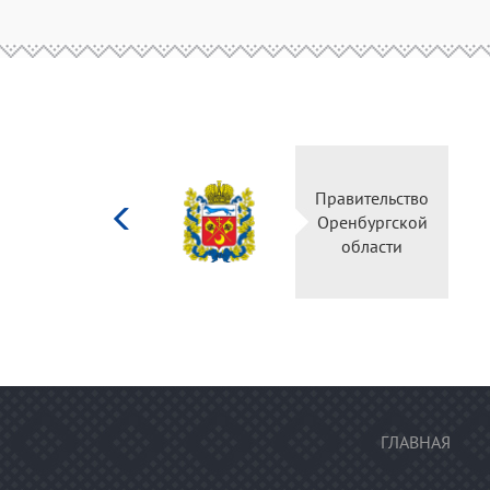
Министерство
Правительство
культуры
Оренбургской
Российской
области
федерации
ГЛАВНАЯ