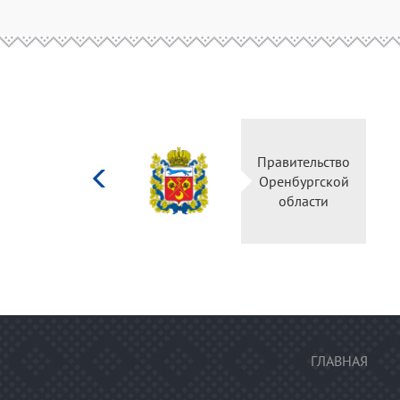
Министерство
Правительство
культуры
Оренбургской
Российской
области
федерации
ГЛАВНАЯ