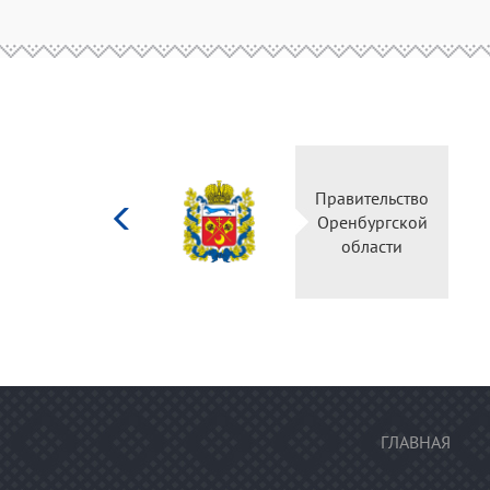
Министерство
Правительство
культуры
Оренбургской
Российской
области
федерации
ГЛАВНАЯ