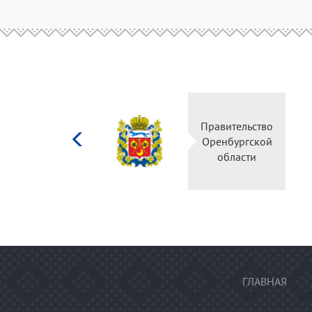
Министерство
Правительство
культуры
Оренбургской
Российской
области
федерации
ГЛАВНАЯ