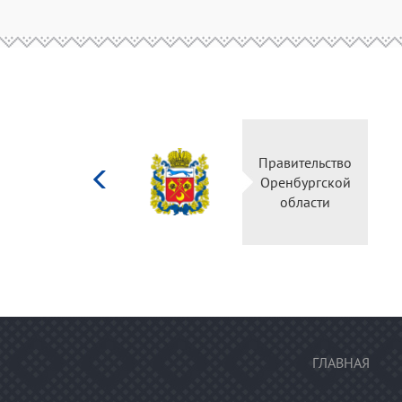
Министерство
Правительство
культуры
Оренбургской
Российской
области
федерации
ГЛАВНАЯ