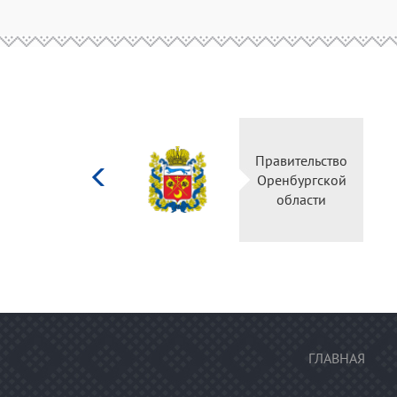
Министерство
Правительство
культуры
Оренбургской
Российской
области
федерации
ГЛАВНАЯ