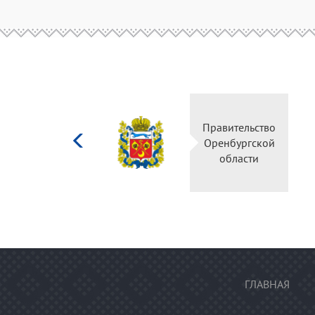
Министерство
Правительство
культуры
Оренбургской
Российской
области
федерации
ГЛАВНАЯ