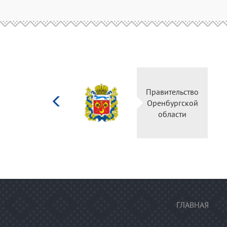
Министерство
культуры
Российской
федерации
ГЛАВНАЯ