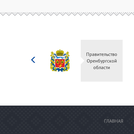
Министерство
Правительство
культуры
Оренбургской
Российской
области
федерации
ГЛАВНАЯ