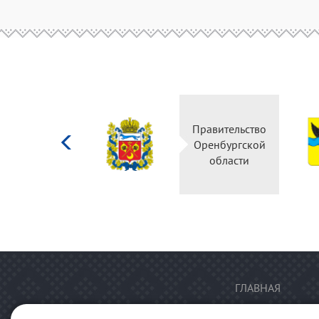
Министерство
Правительство
культуры
Оренбургской
Российской
области
федерации
ГЛАВНАЯ